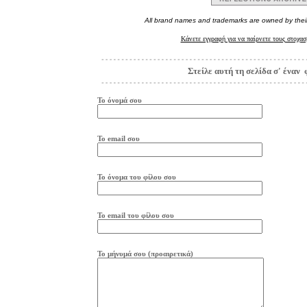
All brand names and trademarks are owned by thei
Κάνετε εγγραφή για να παίρνετε τους στοχασ
Στείλε αυτή τη σελίδα σ' έναν 
Το όνομά σου
Το
e
mail
σου
Το όνομα του φίλου σου
Το
e
mail
του φίλου σου
Το μήνυμά σου (προαιρετικά)