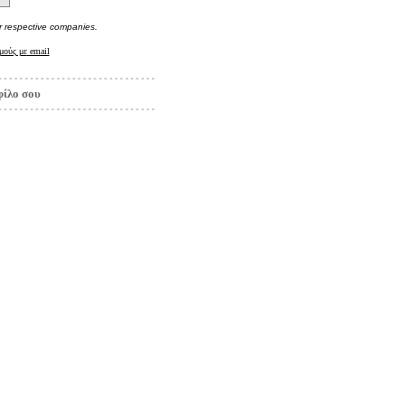
r respective companies.
μούς με
email
φίλο σου