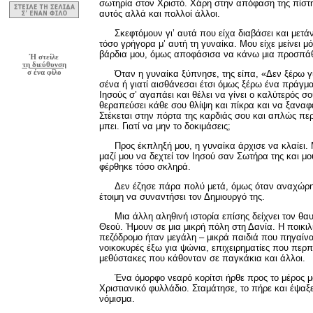
σωτηρία στον Χριστό. Χάρη στην απόφαση της πίστη
αυτός αλλά και πολλοί άλλοι.
Σκεφτόμουν γι’ αυτά που είχα διαβάσει και μετ
τόσο γρήγορα μ’ αυτή τη γυναίκα. Μου είχε μείνει μ
βάρδια μου, όμως αποφάσισα να κάνω μια προσπάθ
Ή στείλε
τη διεύθυνση
σ ένα φίλο
Όταν η γυναίκα ξύπνησε, της είπα, «Δεν ξέρω γ
σένα ή γιατί αισθάνεσαι έτσι όμως ξέρω ένα πράγμα:
Ιησούς σ’ αγαπάει και θέλει να γίνει ο καλύτερός σ
θεραπεύσει κάθε σου θλίψη και πίκρα και να ξαναφ
Στέκεται στην πόρτα της καρδιάς σου και απλώς περ
μπει. Γιατί να μην το δοκιμάσεις;
Προς έκπληξή μου, η γυναίκα άρχισε να κλαίει
μαζί μου να δεχτεί τον Ιησού σαν Σωτήρα της και 
φέρθηκε τόσο σκληρά.
Δεν έζησε πάρα πολύ μετά, όμως όταν αναχώρη
έτοιμη να συναντήσει τον Δημιουργό της.
Μια άλλη αληθινή ιστορία επίσης δείχνει τον θ
Θεού. Ήμουν σε μια μικρή πόλη στη Δανία. Η ποικ
πεζόδρομο ήταν μεγάλη – μικρά παιδιά που πηγαίναν
νοικοκυρές έξω για ψώνια, επιχειρηματίες που περ
μεθύστακες που κάθονταν σε παγκάκια και άλλοι.
Ένα όμορφο νεαρό κορίτσι ήρθε προς το μέρος 
Χριστιανικό φυλλάδιο. Σταμάτησε, το πήρε και έψαξ
νόμισμα.