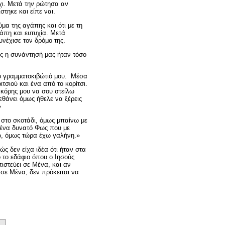
χι. Μετά την ρώτησα αν
τηκε και είπε ναι.
ύμα της αγάπης και ότι με τη
άπη και ευτυχία. Μετά
υνέχισε τον δρόμο της.
ώς η συνάντησή μας ήταν τόσο
ο γραμματοκιβώτιό μου. Μέσα
τσιού και ένα από το κορίτσι.
ς κόρης μου να σου στείλω
εθάνει όμως ήθελε να ξέρεις
»
 στο σκοτάδι, όμως μπαίνω με
ι ένα δυνατό Φως που με
ω, όμως τώρα έχω γαλήνη.»
ς δεν είχα ιδέα ότι ήταν στα
ο το εδάφιο όπου ο Ιησούς
πιστεύει σε Μένα, και αν
ι σε Μένα, δεν πρόκειται να