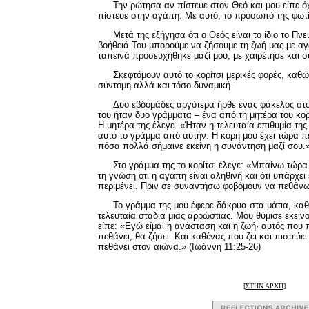
Την ρώτησα αν πίστευε στον Θεό και μου είπε ό
πίστευε στην αγάπη. Με αυτό, το πρόσωπό της φωτίσ
Μετά της εξήγησα ότι ο Θεός είναι το ίδιο το Πνε
βοήθειά Του μπορούμε να ζήσουμε τη ζωή μας με αγ
ταπεινά προσευχήθηκε μαζί μου, με χαιρέτησε και σ
Σκεφτόμουν αυτό το κορίτσι μερικές φορές, καθ
σύντομη αλλά και τόσο δυναμική.
Δυο εβδομάδες αργότερα ήρθε ένας φάκελος στ
του ήταν δυο γράμματα – ένα από τη μητέρα του κορι
Η μητέρα της έλεγε. «Ήταν η τελευταία επιθυμία τη
αυτό το γράμμα από αυτήν. Η κόρη μου έχει τώρα π
πόσα πολλά σήμαινε εκείνη η συνάντηση μαζί σου.
Στο γράμμα της το κορίτσι έλεγε: «Μπαίνω τώρα
τη γνώση ότι η αγάπη είναι αληθινή και ότι υπάρχε
περιμένει. Πριν σε συναντήσω φοβόμουν να πεθάν
Το γράμμα της μου έφερε δάκρυα στα μάτια, καθώ
τελευταία στάδια μιας αρρώστιας. Μου θύμισε εκείν
είπε: «Εγώ είμαι η ανάσταση και η ζωή· αυτός που 
πεθάνει, θα ζήσει. Και καθένας που ζει και πιστεύε
πεθάνει στον αιώνα.» (Ιωάννη 11:25-26)
[
ΣΤΗΝ ΑΡΧΗ
]