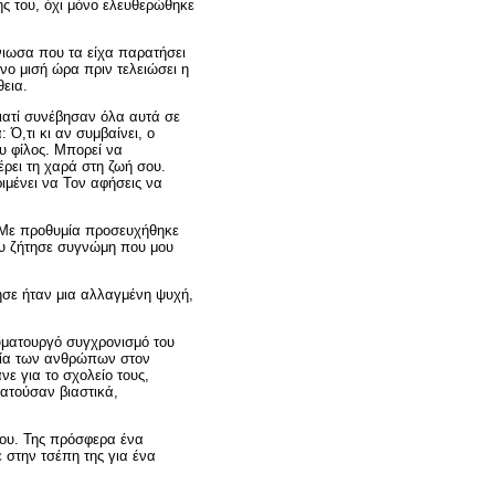
ς του, όχι μόνο ελευθερώθηκε
άνιωσα που τα είχα παρατήσει
όνο μισή ώρα πριν τελειώσει η
εια.
ιατί συνέβησαν όλα αυτά σε
 Ό,τι κι αν συμβαίνει, ο
ου φίλος. Μπορεί να
έρει τη χαρά στη ζωή σου.
ιμένει να Τον αφήσεις να
. Με προθυμία προσευχήθηκε
μου ζήτησε συγνώμη που μου
σε ήταν μια αλλαγμένη ψυχή,
αυματουργό συγχρονισμό του
ιλία των ανθρώπων στον
ε για το σχολείο τους,
πατούσαν βιαστικά,
μου. Της πρόσφερα ένα
ε στην τσέπη της για ένα