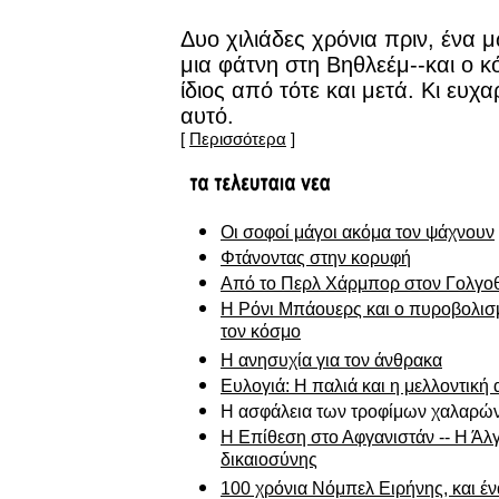
Δυο χιλιάδες χρόνια πριν, ένα 
μια φάτνη στη Βηθλεέμ--και ο κ
ίδιος από τότε και μετά. Κι ευχα
αυτό.
[
Περισσότερα
]
Οι σοφοί μάγοι ακόμα τον ψάχνουν
Φτάνοντας στην κορυφή
Από το Περλ Χάρμπορ στον Γολγο
Η Ρόνι Μπάουερς και ο πυροβολισ
τον κόσμο
Η ανησυχία για τον άνθρακα
Ευλογιά: Η παλιά και η μελλοντική 
Η ασφάλεια των τροφίμων χαλαρών
H Επίθεση στο Αφγανιστάν -- Η Άλ
δικαιοσύνης
100 χρόνια Νόμπελ Ειρήνης, και έ