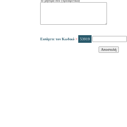
Το μήνυμά σου (προαιρετικά)
Εισάγετε τον Κωδικό
>
53919