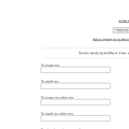
[
ΣΤΗΝ 
Κάνετε εγγραφή για να παίρνε
Στείλε αυτή τη σελίδα σ' έναν 
Το όνομά σου
Το
e
mail
σου
Το όνομα του φίλου σου
Το
e
mail
του φίλου σου