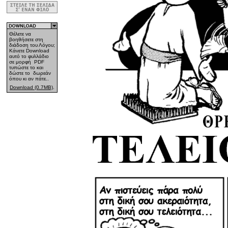
Θέλετε να
βοηθήσετε στη
διάδοση του Λόγου;
Κάνετε Download
αυτό το φυλλάδιο
σε μορφή PDF
τυπώστε το και
δώστε το δωρεάν
όπου κι αν πάτε..
Download (0.
7
MB)
.